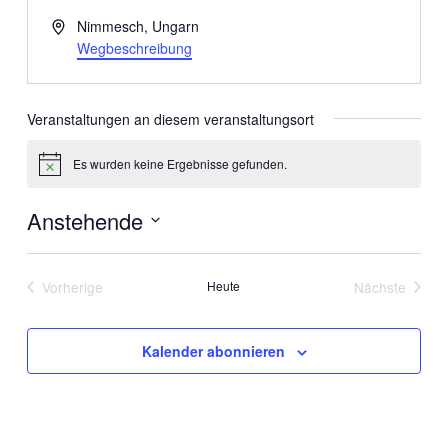
Adresse
Nimmesch
,
Ungarn
Wegbeschreibung
Veranstaltungen an diesem veranstaltungsort
Es wurden keine Ergebnisse gefunden.
Hinweis
Anstehende
Datum
wählen.
Vorherige
Heute
Nächste
Veranstaltungen
Veranstalt
Kalender abonnieren