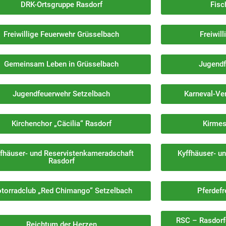
DRK-Ortsgruppe Rasdorf
Fisc
Freiwillige Feuerwehr Grüsselbach
Freiwil
Gemeinsam Leben in Grüsselbach
Jugendf
Jugendfeuerwehr Setzelbach
Karneval-Ve
Kirchenchor „Cäcilia“ Rasdorf
Kirmes
ffhäuser- und Reservistenkameradschaft
Kyffhäuser- u
Rasdorf
torradclub „Red Chimango“ Setzelbach
Pferdefr
RSC – Rasdorf
Reichtum der Herzen