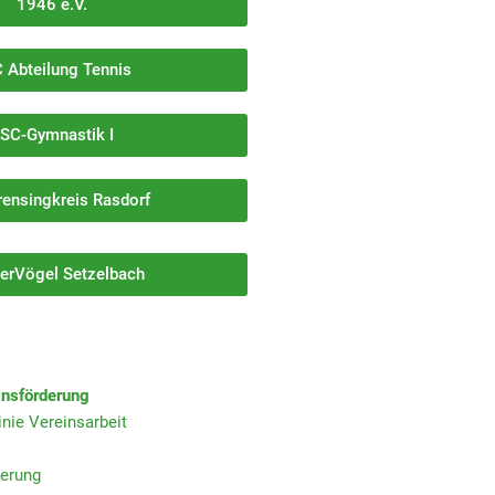
1946 e.V.
 Abteilung Tennis
SC-Gymnastik I
rensingkreis Rasdorf
erVögel Setzelbach
einsförderung
inie Vereinsarbeit
derung