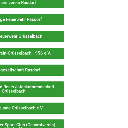
hereiverein Rasdorf
lige Feuerwehr Rasdorf
euerwehr Grüsselbach
rein-Grüsselbach 1956 e.V.
gesellschaft Rasdorf
nd Reservistenkameradschaft
Grüsselbach
eunde Grüsselbach e.V.
er Sport-Club (Gesamtverein)