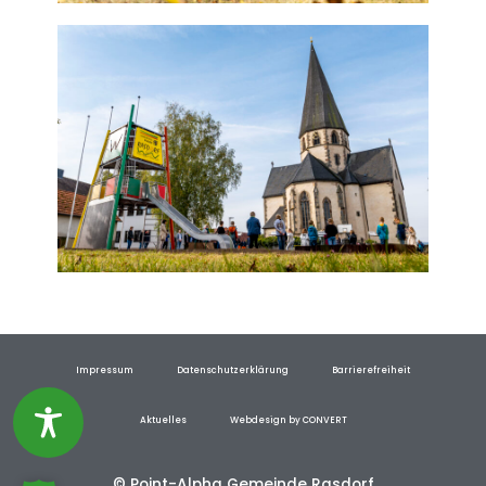
Impressum
Datenschutzerklärung
Barrierefreiheit
Aktuelles
Webdesign by CONVERT
© Point-Alpha Gemeinde Rasdorf