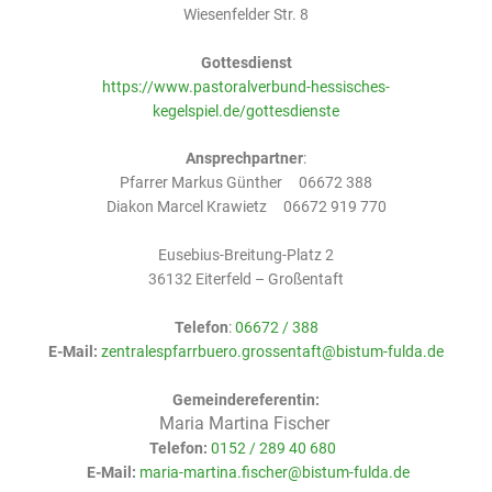
Wiesenfelder Str. 8
Gottesdienst
https://www.pastoralverbund-hessisches-
kegelspiel.de/gottesdienste
Ansprechpartner
:
Pfarrer Markus Günther 06672 388
Diakon Marcel Krawietz 06672 919 770
Eusebius-Breitung-Platz 2
36132 Eiterfeld – Großentaft
Telefon
:
06672 / 388
E-Mail:
zentralespfarrbuero.grossentaft@bistum-fulda.de
Gemeindereferentin:
Maria Martina Fischer
Telefon:
0152 / 289 40 680
E-Mail:
maria-martina.fischer@bistum-fulda.de