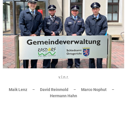
v.l.n.r.
Maik Lenz –
David Reinmold – Marco Nophut –
Hermann Hahn