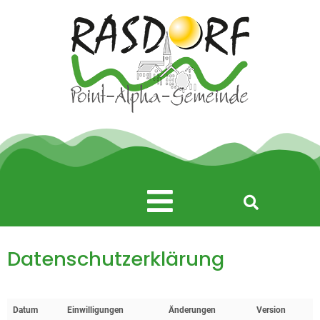
Zum
Inhalt
springen
Main
Menu
Datenschutzerklärung
Datum
Einwilligungen
Änderungen
Version