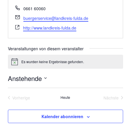
Telefon
0661 60060
Email
buergerservice@landkreis-fulda.de
Webseite
http://www.landkreis-fulda.de
Veranstaltungen von diesem veranstalter
Es wurden keine Ergebnisse gefunden.
Hinweis
Anstehende
Datum
wählen.
Vorherige
Heute
Nächste
Veranstaltungen
Veranstalt
Kalender abonnieren