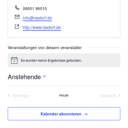
Telefon
06651 96010
Email
info@rasdorf.de
Webseite
http://www.rasdorf.de
Veranstaltungen von diesem veranstalter
Es wurden keine Ergebnisse gefunden.
Hinweis
Anstehende
Datum
wählen.
Vorherige
Heute
Nächste
Veranstaltungen
Veranstalt
Kalender abonnieren