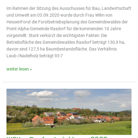
Im Rahmen der Sitzung des Ausschusses für Bau, Landwirtschaft
und Umwelt am 03.09.2020 wurde durch Frau Wilm von
HessenForst die Forstbetriebsplanung des Gemeindewaldes der
Point-Alpha-Gemeinde Rasdorf für die kommenden 10 Jahre
vorgestellt. Stark verkürzt die wichtigsten Fakten: Die
Betriebsfläche des Gemeindewaldes Rasdorf beträgt 130,9 ha,
davon sind 127,5 ha Baumbestandsfläche. Das Verhältnis
Laub-/Nadelholz beträgt 93:7
weiter lesen »
IKEK