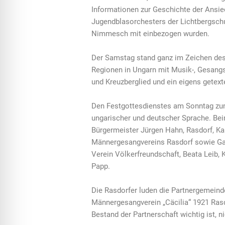
Informationen zur Geschichte der Ansi
Jugendblasorchesters der Lichtbergschul
Nimmesch mit einbezogen wurden.
Der Samstag stand ganz im Zeichen des 
Regionen in Ungarn mit Musik-, Gesangs
und Kreuzberglied und ein eigens getex
Den Festgottesdienstes am Sonntag zum 
ungarischer und deutscher Sprache. Be
Bürgermeister Jürgen Hahn, Rasdorf, K
Männergesangvereins Rasdorf sowie Ga
Verein Völkerfreundschaft, Beata Leib, 
Papp.
Die Rasdorfer luden die Partnergemeind
Männergesangverein „Cäcilia“ 1921 Rasdo
Bestand der Partnerschaft wichtig ist, ni