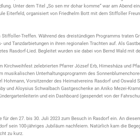
edlung. Unter dem Titel „So sen mr dohar komme“ war am Abend ei
e Eiterfeld, organisiert von Friedhelm Bott mit dem Stiffoller Fre
Stiffoller-Treffen. Während des dreistündigen Programms traten G
- und Tanzdarbietungen in ihren regionalen Trachten auf. Als Gastb
tetes Rasdorf-Lied. Begleitet wurden sie dabei von Bernd Wald mit 
Kirchweihfest zelebrierten Pfarrer József Erb, Himesháza und Pfar
im musikalischen Unterhaltungsprogramm des Sonnenblumenchores 
arl Hohmann, Vorsitzender des Heimatvereins Rasdorf und Oswald S
by und Aloysius Schwalbach Gastgeschenke an Aniko Mezei-Kramm 
Kindergartenleiterin und ein Dashboard (gespendet von der Fahrschul
e für den 27. bis 30. Juli 2023 zum Besuch in Rasdorf ein. An die
rf sein 100-jähriges Jubiläum nachfeiern. Natürlich kam die Begeg
cht zu kurz.