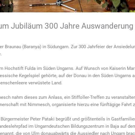
 zum Jubiläum 300 Jahre Auswanderung
 der Braunau (Baranya) in Südungarn. Zur 300 Jahrfeier der Ansiedel
.
m Hochstift Fulda im Süden Ungarns. Auf Wunsch von Kaiserin Mar
ssische Kegelspiel gehörte, auf der Donau in den Süden Ungarns au
 menschenleere verwüstete Land.
h nahm dieses zum Anlass, ein Stiffoller-Treffen zu veranstalten
nerschaft mit Nimmesch, organisierte hierzu eine fünftägige Fahrt z
Bürgermeister Peter Pataki begrüßt und größtenteils in Gastfamilie
r Landeslehrpfad im Ungarndeutschen Bildungszentrum in Baja auf d
enannt, die von Ulm donauabwärts die Aussiedler nach Ungarn brac