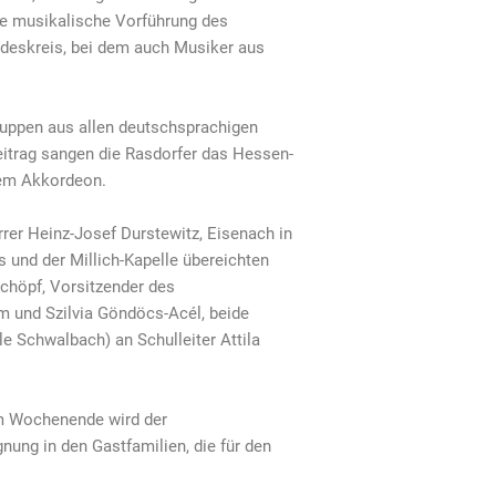
ne musikalische Vorführung des
undeskreis, bei dem auch Musiker aus
ruppen aus allen deutschsprachigen
eitrag sangen die Rasdorfer das Hessen-
dem Akkordeon.
rer Heinz-Josef Durstewitz, Eisenach in
und der Millich-Kapelle übereichten
chöpf, Vorsitzender des
und Szilvia Göndöcs-Acél, beide
e Schwalbach) an Schulleiter Attila
sem Wochenende wird der
nung in den Gastfamilien, die für den