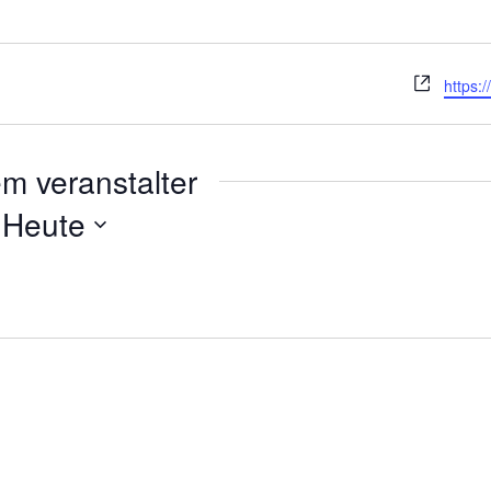
Webse
https:
m veranstalter
 
Heute