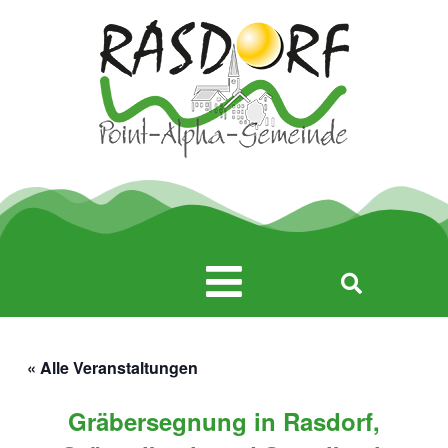
Zum
Inhalt
springen
Main
Menu
« Alle Veranstaltungen
Gräbersegnung in Rasdorf,