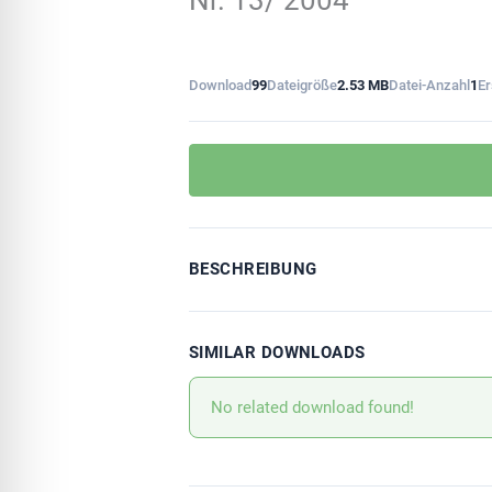
Nr. 13/ 2004
Download
99
Dateigröße
2.53 MB
Datei-Anzahl
1
Er
BESCHREIBUNG
SIMILAR DOWNLOADS
No related download found!