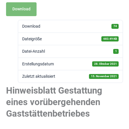
Download
Download
74
Dateigröße
683.49 KB
Datei-Anzahl
1
Erstellungsdatum
28. Oktober 2021
Zuletzt aktualisiert
15. November 2021
Hinweisblatt Gestattung
eines vorübergehenden
Gaststättenbetriebes