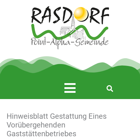
Zum
Inhalt
springen
Main
Menu
Hinweisblatt Gestattung Eines
Vorübergehenden
Gaststättenbetriebes