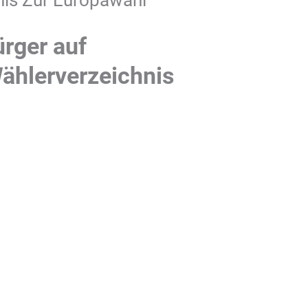
nis Zur Europawahl
ürger auf
Wählerverzeichnis