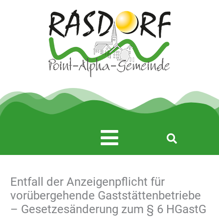
Zum
Inhalt
springen
Main
Menu
Entfall der Anzeigenpflicht für
vorübergehende Gaststättenbetriebe
– Gesetzesänderung zum § 6 HGastG