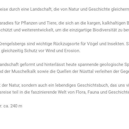
ise durch eine Landschaft, die von Natur und Geschichte gleicherm
radies für Pflanzen und Tiere, die sich an die kargen, kalkhaltige
schützt und weiterentwickelt, um die einzigartige Biodiversität zu b
engelsbergs sind wichtige Rückzugsorte für Vögel und Insekten. Si
 gleichzeitig Schutz vor Wind und Erosion.
andschaft geformt und hinterlässt heute spannende geologische Sp
und der Muschelkalk sowie die Quellen der Nüsttal verleihen der Ge
rt der Natur, sondern auch ein lebendiges Geschichtsbuch, das uns v
eise teil in die faszinierende Welt von Flora, Fauna und Geschicht
r: ca. 240 m