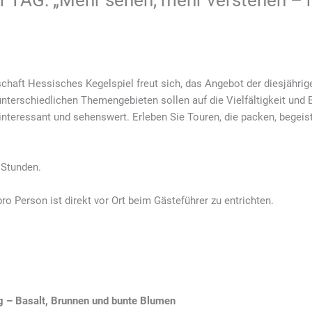
 TAG: „Mehr sehen, mehr verstehen – m
chaft Hessisches Kegelspiel freut sich, das Angebot der diesjähri
 unterschiedlichen Themengebieten sollen auf die Vielfältigkeit u
 interessant und sehenswert. Erleben Sie Touren, die packen, begei
 Stunden.
o Person ist direkt vor Ort beim Gästeführer zu entrichten.
 – Basalt, Brunnen und bunte Blumen