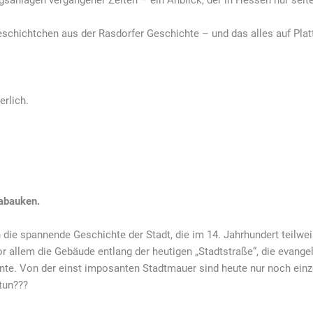
ngsanlagen vergangener Zeiten – ein Anblick, der in Hessen nur selten
schichtchen aus der Rasdorfer Geschichte – und das alles auf Plat
erlich.
Rabauken.
 die spannende Geschichte der Stadt, die im 14. Jahrhundert teilweis
or allem die Gebäude entlang der heutigen „Stadtstraße“, die evange
ente. Von der einst imposanten Stadtmauer sind heute nur noch ein
tun???