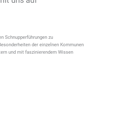
it uns auf
gen Schnupperführungen zu
nd Besonderheiten der einzelnen Kommunen
stern und mit faszinierendem Wissen