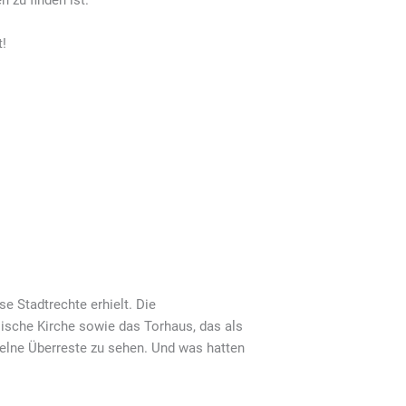
 zu finden ist.
t!
e Stadtrechte erhielt. Die
lische Kirche sowie das Torhaus, das als
zelne Überreste zu sehen. Und was hatten