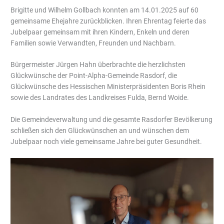
Brigitte und Wilhelm Gollbach konnten am 14.01.2025 auf 60
gemeinsame Ehejahre zurückblicken. Ihren Ehrentag feierte das
Jubelpaar gemeinsam mit ihren Kindern, Enkeln und deren
Familien sowie Verwandten, Freunden und Nachbarn.
Bürgermeister Jürgen Hahn überbrachte die herzlichsten
Glückwünsche der Point-Alpha-Gemeinde Rasdorf, die
Glückwünsche des Hessischen Ministerpräsidenten Boris Rhein
sowie des Landrates des Landkreises Fulda, Bernd Woide.
Die Gemeindeverwaltung und die gesamte Rasdorfer Bevölkerung
schließen sich den Glückwünschen an und wünschen dem
Jubelpaar noch viele gemeinsame Jahre bei guter Gesundheit.